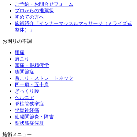
ご予約・お問合せフォーム
プロからの推薦状
初めての方へ
施術紹介「インナーマッスルマッサージ（ミライズ式
整体）」
お困りの不調
腰痛
肩こり
頭痛・眼精疲労
膝関節症
首こり・ストレートネック
四十肩・五十肩
ぎっくり腰
ヘルニア
脊柱管狭窄症
坐骨神経痛
仙腸関節炎・障害
梨状筋症候群
施術メニュー