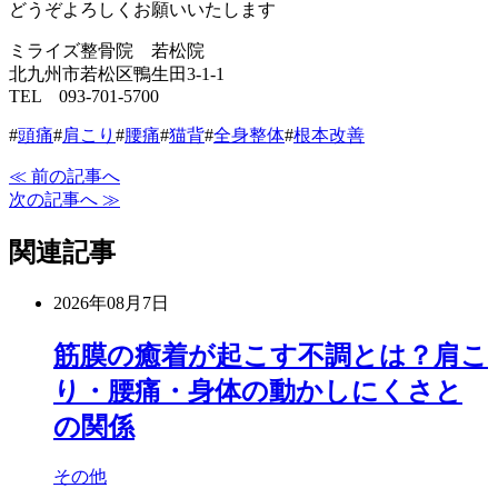
どうぞよろしくお願いいたします
ミライズ整骨院 若松院
北九州市若松区鴨生田3-1-1
TEL 093-701-5700
#
頭痛
#
肩こり
#
腰痛
#
猫背
#
全身整体
#
根本改善
≪ 前の記事へ
次の記事へ ≫
関連記事
2026年08月7日
筋膜の癒着が起こす不調とは？肩こ
り・腰痛・身体の動かしにくさと
の関係
その他