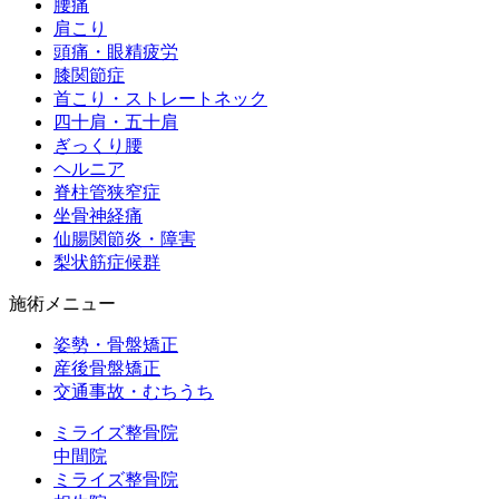
腰痛
肩こり
頭痛・眼精疲労
膝関節症
首こり・ストレートネック
四十肩・五十肩
ぎっくり腰
ヘルニア
脊柱管狭窄症
坐骨神経痛
仙腸関節炎・障害
梨状筋症候群
施術メニュー
姿勢・骨盤矯正
産後骨盤矯正
交通事故・むちうち
ミライズ整骨院
中間院
ミライズ整骨院