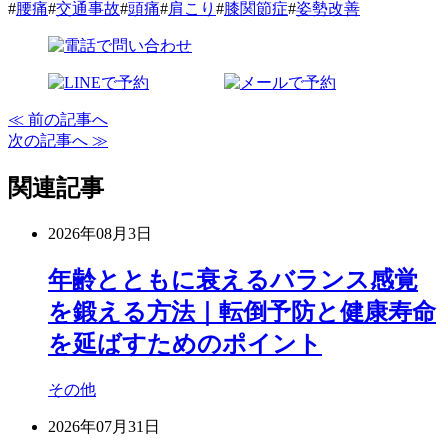
#
腰痛
#
交通事故
#
頭痛
#
肩こり
#
膝関節症
#
姿勢改善
≪ 前の記事へ
次の記事へ ≫
関連記事
2026年08月3日
年齢とともに衰えるバランス感覚
を鍛える方法｜転倒予防と健康寿命
を延ばすためのポイント
その他
2026年07月31日