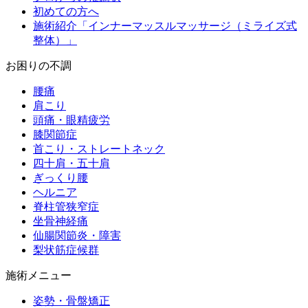
初めての方へ
施術紹介「インナーマッスルマッサージ（ミライズ式
整体）」
お困りの不調
腰痛
肩こり
頭痛・眼精疲労
膝関節症
首こり・ストレートネック
四十肩・五十肩
ぎっくり腰
ヘルニア
脊柱管狭窄症
坐骨神経痛
仙腸関節炎・障害
梨状筋症候群
施術メニュー
姿勢・骨盤矯正