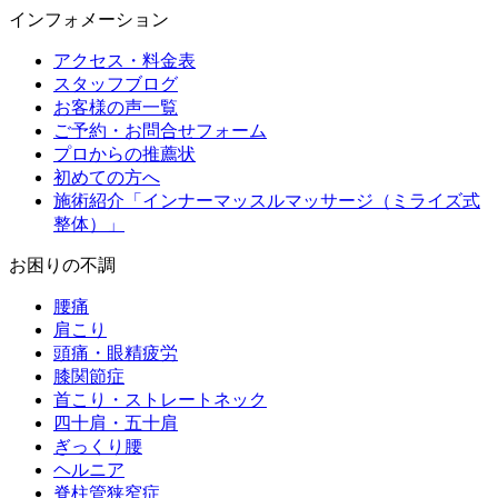
インフォメーション
アクセス・料金表
スタッフブログ
お客様の声一覧
ご予約・お問合せフォーム
プロからの推薦状
初めての方へ
施術紹介「インナーマッスルマッサージ（ミライズ式
整体）」
お困りの不調
腰痛
肩こり
頭痛・眼精疲労
膝関節症
首こり・ストレートネック
四十肩・五十肩
ぎっくり腰
ヘルニア
脊柱管狭窄症