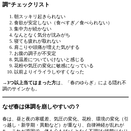
調”チェックリスト
朝スッキリ起きられない
食欲が安定しない（食べすぎ／食べられない）
集中力が続かない
なんとなく気分が沈みがち
寝ても疲れが取れない
肩こりや頭痛が増えた気がする
お腹の調子が不安定
気温差についていけないと感じる
花粉や気圧の変化に敏感になっている
以前よりイライラしやすくなった
→
3つ以上当てはまった方
は、「春のゆらぎ」による隠れ不
調のサインかも。
なぜ春は体調を崩しやすいの？
春は、昼と夜の寒暖差、気圧の変化、花粉、環境の変化（引
っ越し・新学期・異動など）が重なり、自律神経が乱れが