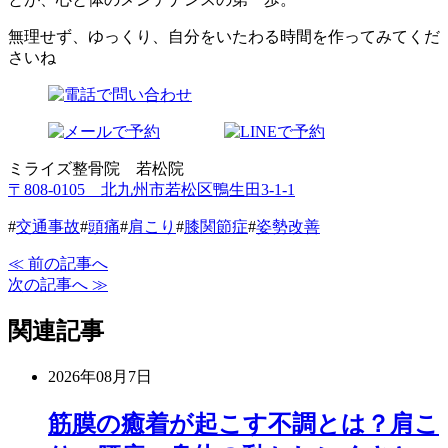
無理せず、ゆっくり、自分をいたわる時間を作ってみてくだ
さいね
ミライズ整骨院 若松院
〒808-0105 北九州市若松区鴨生田3-1-1
#
交通事故
#
頭痛
#
肩こり
#
膝関節症
#
姿勢改善
≪ 前の記事へ
次の記事へ ≫
関連記事
2026年08月7日
筋膜の癒着が起こす不調とは？肩こ