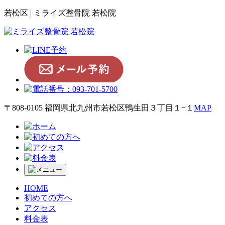
若松区 | ミライズ整骨院 若松院
〒808-0105 福岡県北九州市若松区鴨生田３丁目１−１
MAP
HOME
初めての方へ
アクセス
料金表