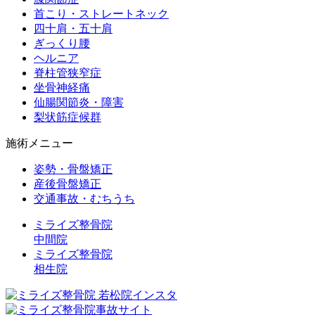
首こり・ストレートネック
四十肩・五十肩
ぎっくり腰
ヘルニア
脊柱管狭窄症
坐骨神経痛
仙腸関節炎・障害
梨状筋症候群
施術メニュー
姿勢・骨盤矯正
産後骨盤矯正
交通事故・むちうち
ミライズ整骨院
中間院
ミライズ整骨院
相生院