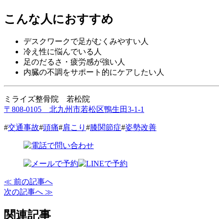
こんな人におすすめ
デスクワークで足がむくみやすい人
冷え性に悩んでいる人
足のだるさ・疲労感が強い人
内臓の不調をサポート的にケアしたい人
ミライズ整骨院 若松院
〒808-0105 北九州市若松区鴨生田3-1-1
#
交通事故
#
頭痛
#
肩こり
#
膝関節症
#
姿勢改善
≪ 前の記事へ
次の記事へ ≫
関連記事