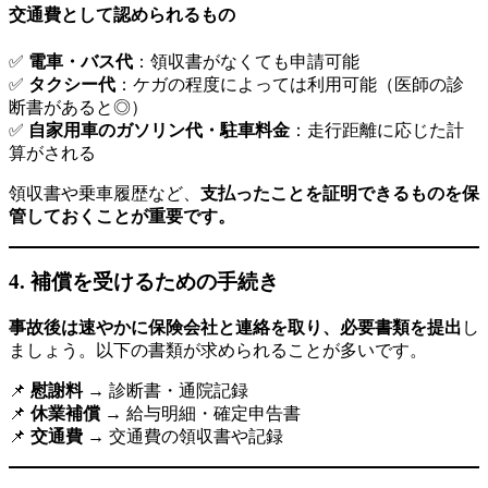
交通費として認められるもの
✅
電車・バス代
：領収書がなくても申請可能
✅
タクシー代
：ケガの程度によっては利用可能（医師の診
断書があると◎）
✅
自家用車のガソリン代・駐車料金
：走行距離に応じた計
算がされる
領収書や乗車履歴など、
支払ったことを証明できるものを保
管しておくことが重要です。
4.
補償を受けるための手続き
事故後は速やかに保険会社と連絡を取り、必要書類を提出
し
ましょう。以下の書類が求められることが多いです。
📌
慰謝料
→ 診断書・通院記録
📌
休業補償
→ 給与明細・確定申告書
📌
交通費
→ 交通費の領収書や記録