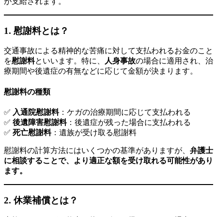
が支給されます。
1.
慰謝料とは？
交通事故による精神的な苦痛に対して支払われるお金のこと
を
慰謝料
といいます。特に、
人身事故
の場合に適用され、治
療期間や後遺症の有無などに応じて金額が決まります。
慰謝料の種類
✅
入通院慰謝料
：ケガの治療期間に応じて支払われる
✅
後遺障害慰謝料
：後遺症が残った場合に支払われる
✅
死亡慰謝料
：遺族が受け取る慰謝料
慰謝料の計算方法にはいくつかの基準がありますが、
弁護士
に相談することで、より適正な額を受け取れる可能性があり
ます。
2.
休業補償とは？