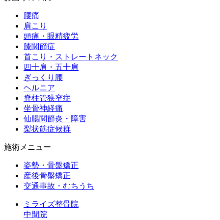
腰痛
肩こり
頭痛・眼精疲労
膝関節症
首こり・ストレートネック
四十肩・五十肩
ぎっくり腰
ヘルニア
脊柱管狭窄症
坐骨神経痛
仙腸関節炎・障害
梨状筋症候群
施術メニュー
姿勢・骨盤矯正
産後骨盤矯正
交通事故・むちうち
ミライズ整骨院
中間院