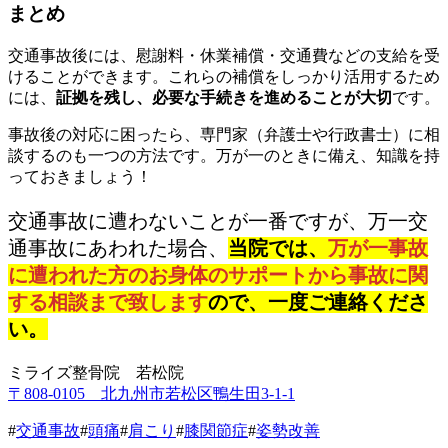
まとめ
交通事故後には、慰謝料・休業補償・交通費などの支給を受
けることができます。これらの補償をしっかり活用するため
には、
証拠を残し、必要な手続きを進めることが大切
です。
事故後の対応に困ったら、専門家（弁護士や行政書士）に相
談するのも一つの方法です。万が一のときに備え、知識を持
っておきましょう！
交通事故に遭わないことが一番ですが、万一交
通事故にあわれた場合、
当院では、
万が一事故
に遭われた方のお身体のサポートから事故に関
する相談まで致します
ので、一度ご連絡くださ
い。
ミライズ整骨院 若松院
〒808-0105 北九州市若松区鴨生田3-1-1
#
交通事故
#
頭痛
#
肩こり
#
膝関節症
#
姿勢改善