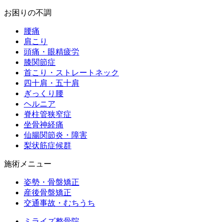
お困りの不調
腰痛
肩こり
頭痛・眼精疲労
膝関節症
首こり・ストレートネック
四十肩・五十肩
ぎっくり腰
ヘルニア
脊柱管狭窄症
坐骨神経痛
仙腸関節炎・障害
梨状筋症候群
施術メニュー
姿勢・骨盤矯正
産後骨盤矯正
交通事故・むちうち
ミライズ整骨院